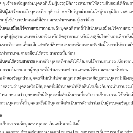
ๆ เจ้าของข้อมูลส่วนบุคคลที่เป็นผู้บรรลุนิติภาวะสามารถให้ความยินยอมได้ด้วย
นผู้เยาว์
หมายถึง บุคคลที่อายุต่ำกว่า ๒๐ ปีบริบูรณ์ และไม่ใช่ผู้บรรลุนิติภาวะตาม
ากผู้ใช้อำนาจปกครองที่มีอำนาจกระทำการแทนผู้เยาว์ด้วย
เป็นคนเสมือนไร้ความสามารถ
หมายถึง บุคคลที่ศาลสั่งให้เป็นคนเสมือนไร้ความสามาร
ฤติสุรุ่ยสุร่ายเสเพลเป็นอาจิณ หรือติดสุรายาเมา หรือมีเหตุอื่นใดทำนองเดียวกั
ทางที่อาจจะเสื่อมเสียแก่ทรัพย์สินของตนเองหรือครอบครัว ทั้งนี้ ในการให้ความ
จกระทำการแทนคนเสมือนไร้ความสามารถนั้นก่อน
เป็นคนไร้ความสามารถ
หมายถึง บุคคลที่ศาลสั่งให้เป็นคนไร้ความสามารถ เนื่องจากเป
รับความยินยอมจากผู้อนุบาลที่มีอำนาจกระทำการแทนคนไร้ความสามารถนั้นก่อน
เจ้าของข้อมูลส่วนบุคคลที่ไม่เป็นไปตามกฎหมายคุ้มครองข้อมูลส่วนบุคคลไม่มีผลผ
ยความว่า บุคคลหรือนิติบุคคลซึ่งมีอำนาจหน้าที่ตัดสินใจเกี่ยวกับการเก็บรวบรวม 
”
หมายความว่า บุคคลหรือนิติบุคคลซึ่งดำเนินการเกี่ยวกับการเก็บรวบรวม ใช้ หรื
ส่วนบุคคล ทั้งนี้ บุคคลหรือนิติบุคคลซึ่งดำเนินการดังกล่าวไม่เป็นผู้ควบคุมข้อมูล
คล
บรวบรวมข้อมูลส่วนบุคคล เว้นแต่ในกรณี ดังนี้
บุคคลจากเจ้าของข้อมูลส่วนบุคคลโดยตรง โดยเทศบาลจะเก็บรวบรวมข้อมูลส่วน