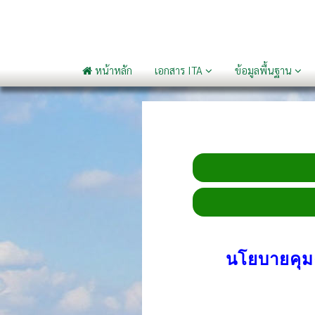
หน้าหลัก
เอกสาร ITA
ข้อมูลพื้นฐาน
นโยบายคุม