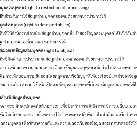
อมูลส่วนบุคคล (right to restriction of processing)
ทธิระงับการใช้ข้อมูลส่วนบุคคลของตนด้วยเหตุบางประการได้
มูลส่วนบุคคล (right to data portability)
ให้สำนักงานโอนย้ายข้อมูลส่วนบุคคลซึ่งเจ้าของข้อมูลส่วนบุคคลได้ให้ไว้กับสำน
อมูลส่วนบุคคลเองด้วยเหตุบางประการได้
ะมวลผลข้อมูลส่วนบุคคล (right to object)
ทธิคัดค้านการประมวลผลข้อมูลส่วนบุคคลของตนด้วยเหตุบางประการได้
พิกถอนความยินยอมของเจ้าของข้อมูลส่วนบุคคล แต่อย่างไรก็ตาม เทศบาลขอแจ
ธิในการเพิกถอนความยินยอมโดยกฎหมายหรือสัญญาที่ให้ประโยชน์แก่เจ้าของข้อมูลส
อการเก็บรวบรวม ใช้ หรือเปิดเผยข้อมูลส่วนบุคคลที่เจ้าของข้อมูลส่วนบุคคลได้ใ
สำหรับข้อมูลส่วนบุคคล
วามมั่นคงปลอดภัยที่เหมาะสม เพื่อป้องกัน การเข้าถึง การใช้ การเปลี่ยนแปลง 
อโดยมิชอบ นอกจากนี้ เทศบาลได้กำหนดแนวปฏิบัติภายในสำนักงานเพื่อกำหนดสิท
อมูลส่วนบุคคล เพื่อรักษาความลับและความปลอดภัยของข้อมูล และเทศบาลจะจัดใ