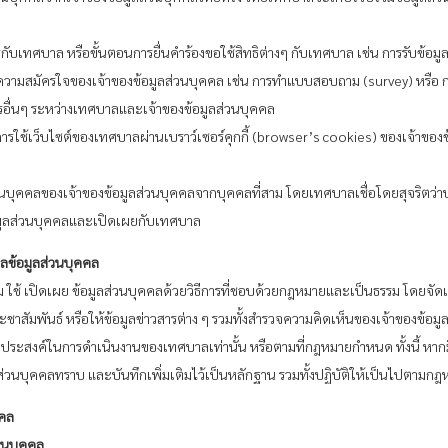
ศบาล หรือขั้นตอนการยื่นคำร้องขอใช้สิทธิต่างๆ กับเทศบาล เช่น การรับข้อมูล
ัครใจของเจ้าของข้อมูลส่วนบุคคล เช่น การทำแบบสอบถาม (survey) หรือ การโ
ารอื่นๆ ระหว่างเทศบาลและเจ้าของข้อมูลส่วนบุคคล
ว็บไซต์ของเทศบาลผ่านเบราว์เซอร์คุกกี้ (browser’s cookies) ของเจ้าของข้
คคลของเจ้าของข้อมูลส่วนบุคคลจากบุคคลที่สาม โดยเทศบาลเชื่อโดยสุจริตว่าบุคค
อมูลส่วนบุคคลและเปิดเผยกับเทศบาล
ลข้อมูลส่วนบุคคล
ช้ เปิดเผย ข้อมูลส่วนบุคคลด้วยวิธีการที่ชอบด้วยกฎหมายและเป็นธรรม โดยจัดเก็
ระชาสัมพันธ์ หรือให้ข้อมูลข่าวสารต่าง ๆ รวมทั้งสำรวจความคิดเห็นของเจ้าของข้อม
ประสงค์ในการดำเนินงานของเทศบาลเท่านั้น หรือตามที่กฎหมายกำหนด ทั้งนี้ หากม
่วนบุคคลทราบ และบันทึกเพิ่มเติมไว้เป็นหลักฐาน รวมทั้งปฏิบัติให้เป็นไปตามกฎ
คคล
วนบุคคล