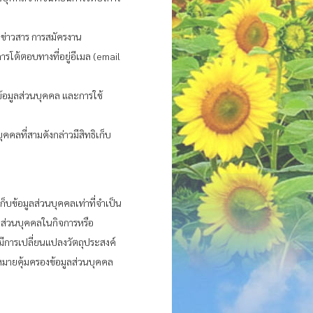
ข่าวสาร การสมัครงาน
ต้ตอบทางที่อยู่อีเมล (email
อมูลส่วนบุคคล และการใช้
ลที่สามดังกล่าวมีสิทธิเก็บ
บข้อมูลส่วนบุคคลเท่าที่จำเป็น
ูลส่วนบุคคลในกิจการหรือ
ีการเปลี่ยนแปลงวัตถุประสงค์
หมายคุ้มครองข้อมูลส่วนบุคคล